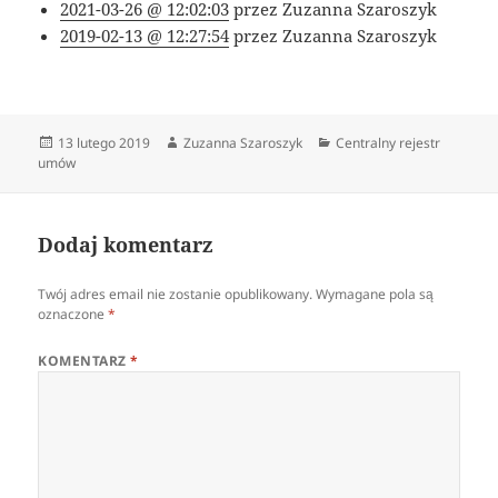
2021-03-26 @ 12:02:03
przez Zuzanna Szaroszyk
2019-02-13 @ 12:27:54
przez Zuzanna Szaroszyk
Data
Autor
Kategorie
13 lutego 2019
Zuzanna Szaroszyk
Centralny rejestr
publikacji
umów
Dodaj komentarz
Twój adres email nie zostanie opublikowany.
Wymagane pola są
oznaczone
*
KOMENTARZ
*